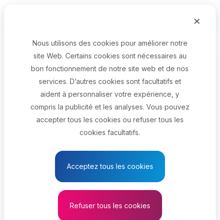
Passer au contenu principal
×
English
Menu
Nous utilisons des cookies pour améliorer notre
site Web. Certains cookies sont nécessaires au
Retourner
bon fonctionnement de notre site web et de nos
services. D’autres cookies sont facultatifs et
Ajouter ce poste aux favoris
aident à personnaliser votre expérience, y
compris la publicité et les analyses. Vous pouvez
accepter tous les cookies ou refuser tous les
cookies facultatifs.
Inhalothérapeutes,
perfusionnistes
Acceptez tous les cookies
cardiovasculaires et
technologues
Refuser tous les cookies
cardiopulmonaires