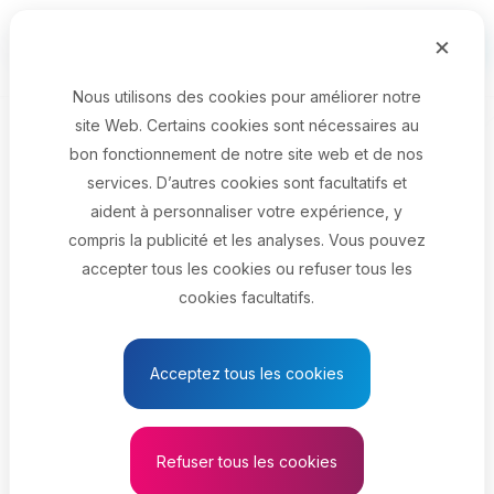
Passer au contenu principal
×
English
Menu
Nous utilisons des cookies pour améliorer notre
site Web. Certains cookies sont nécessaires au
Titre du poste
bon fonctionnement de notre site web et de nos
services. D’autres cookies sont facultatifs et
Province
aident à personnaliser votre expérience, y
compris la publicité et les analyses. Vous pouvez
accepter tous les cookies ou refuser tous les
Voir les résultats
cookies facultatifs.
Acceptez tous les cookies
Technologiste
médical
autorisé/technologiste
Refuser tous les cookies