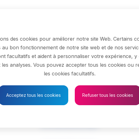
sons des cookies pour améliorer notre site Web. Certains c
 au bon fonctionnement de notre site web et de nos servic
nt facultatifs et aident à personnaliser votre expérience, y
Province
et les analyses. Vous pouvez accepter tous les cookies ou r
les cookies facultatifs.
Acceptez tous les cookies
Refuser tous les cookies
ste aux autopsies - 
médical