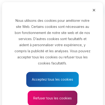
Passer au contenu principal
×
English
Menu
Nous utilisons des cookies pour améliorer notre
site Web. Certains cookies sont nécessaires au
Titre du poste
bon fonctionnement de notre site web et de nos
services. D’autres cookies sont facultatifs et
Province
aident à personnaliser votre expérience, y
compris la publicité et les analyses. Vous pouvez
accepter tous les cookies ou refuser tous les
Voir les résultats
cookies facultatifs.
Acceptez tous les cookies
Surveillant/surveillante
de laboratoire
médical
Refuser tous les cookies