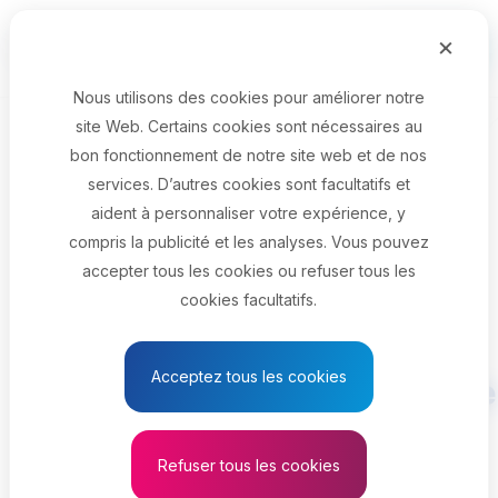
Passer au contenu principal
×
English
Menu
Nous utilisons des cookies pour améliorer notre
site Web. Certains cookies sont nécessaires au
Titre du poste
bon fonctionnement de notre site web et de nos
services. D’autres cookies sont facultatifs et
Province
aident à personnaliser votre expérience, y
compris la publicité et les analyses. Vous pouvez
accepter tous les cookies ou refuser tous les
Voir les résultats
cookies facultatifs.
Acceptez tous les cookies
Technicien/technicienne
en chimie analytique
Refuser tous les cookies
Voir les résultats connexes