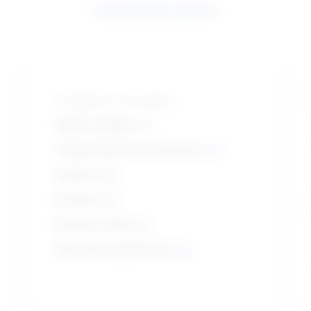
Voir les résultats connexes
Compétences principales
Esprit critique
Compréhension de lecture
Science
Écriture
Écoute active
Suivi de l’exploitation