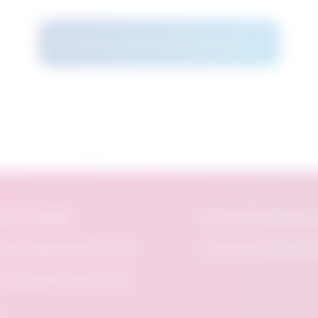
Voir plus de résultats d’options de carrière
che en vedette
À propos du Centre des 
ssance derrière OpportuAvenir
À propos du Signal49 R
au questions et coordonnées