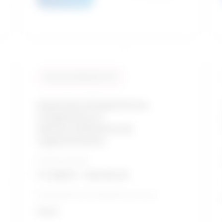
Taux de similarité: 91 %
Inspecteurs/inspectrices
d'ingénierie et
officiers/officières de
réglementation
Échelle salariale
73 368 $ - 138 403 $
Perspective de croissance sur 5 ans
Good