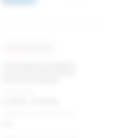
Taux de similarité: 91 %
Technologue en biologie et
techniciens/techniciennes,
sciences biologiques
Échelle salariale
53 994 $ - 106 526 $
Perspective de croissance sur 5 ans
Poor