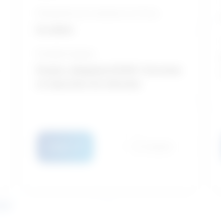
Perspective de croissance sur 10 ans
Excellent
Formation typique
Études collégiales/CÉGEP / Entretien
et réparation de véhicules
Détails
Comparer
culé