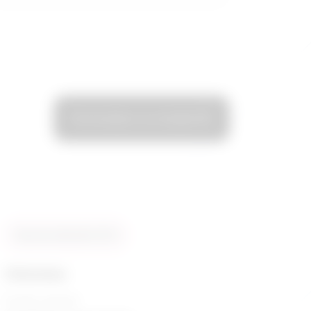
Personnalisez vos résultats
Taux de similarité: 92 %
Chimistes
Échelle salariale