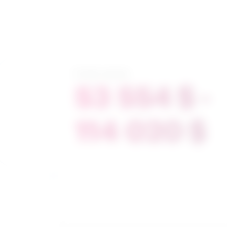
Échelle salariale
53 554 $ -
114 020 $