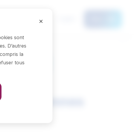
English
×
Menu
ookies sont
es. D’autres
 compris la
efuser tous
Voir les résultats
echniciennes