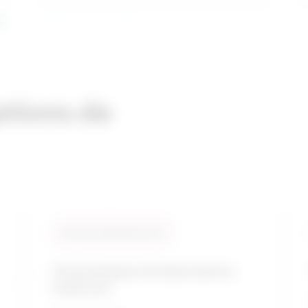
es
ptions de
Taux de similarité: 92 %
Technologues de laboratoires
médicaux