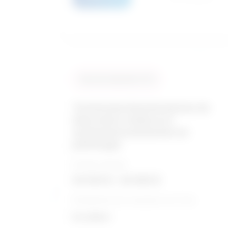
Taux de similarité: 91 %
Techniciens/techniciennes de
laboratoire médical et
assistants/assistantes en
pathologie
Échelle salariale
54 925 $ - 82 682 $
Perspective de croissance sur 5 ans
Excellent