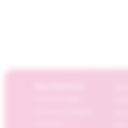
OpportuNext pour:
Recher
Les chercheurs d'emploi
La pui
Les organismes de placement
Foire 
Les employeurs
Favoris