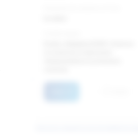
Perspective de croissance sur 10 ans
Excellent
Formation typique
Études collégiales/CÉGEP / Sciences
et recherche en laboratoire
clinique/médical et professions
connexes
Détails
Comparer
Découvrez comment le score de similarité est cal