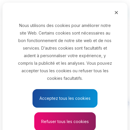
Passer au contenu principal
×
English
Menu
Nous utilisons des cookies pour améliorer notre
site Web. Certains cookies sont nécessaires au
Titre du poste
bon fonctionnement de notre site web et de nos
services. D’autres cookies sont facultatifs et
Province
aident à personnaliser votre expérience, y
compris la publicité et les analyses. Vous pouvez
accepter tous les cookies ou refuser tous les
Voir les résultats
cookies facultatifs.
Acceptez tous les cookies
Technicien/technicienne
en teinture pour
textiles
Refuser tous les cookies