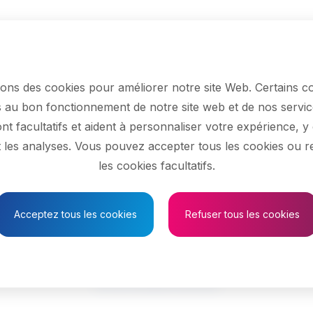
sons des cookies pour améliorer notre site Web. Certains c
 au bon fonctionnement de notre site web et de nos servic
nt facultatifs et aident à personnaliser votre expérience, y
Province
et les analyses. Vous pouvez accepter tous les cookies ou r
les cookies facultatifs.
Acceptez tous les cookies
Refuser tous les cookies
hnologue en géoch
Voir les résultats connexes