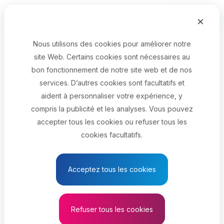
Passer au contenu principal
×
English
Menu
Nous utilisons des cookies pour améliorer notre
site Web. Certains cookies sont nécessaires au
Titre du poste
bon fonctionnement de notre site web et de nos
services. D’autres cookies sont facultatifs et
Province
aident à personnaliser votre expérience, y
compris la publicité et les analyses. Vous pouvez
accepter tous les cookies ou refuser tous les
Voir les résultats
cookies facultatifs.
Acceptez tous les cookies
Technologue de
laboratoire de
chimie
Refuser tous les cookies